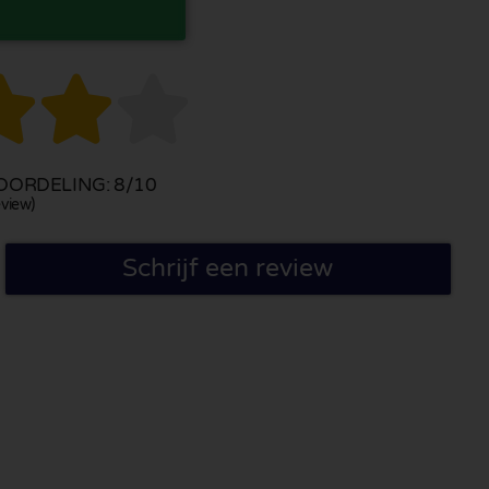



ORDELING: 8/10
view)
Schrijf een review