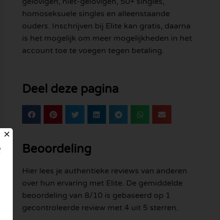
gelovigen, niet-gelovigen, 50+ singles,
homoseksuele singles en alleenstaande
ouders. Inschrijven bij Elite kan gratis, daarna
is het mogelijk om meer mogelijkheden in het
account toe te voegen tegen betaling.
Deel deze pagina
e
Beoordeling
Hier lees je authentieke reviews van anderen
over hun ervaring met Elite. De gemiddelde
beoordeling van 8/10 is gebaseerd op 1
gecontroleerde review met 4 uit 5 sterren.