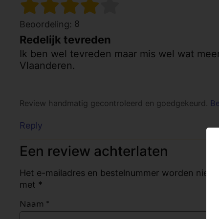
8
Beoordeling:
Redelijk tevreden
Ik ben wel tevreden maar mis wel wat meer 
Vlaanderen.
Review handmatig gecontroleerd en goedgekeurd.
Be
Reply
Een review achterlaten
Het e-mailadres en bestelnummer worden niet ge
met *
Naam
*