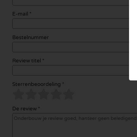
E-mail
*
Bestelnummer
Review titel *
Sterrenbeoordeling *
De review *