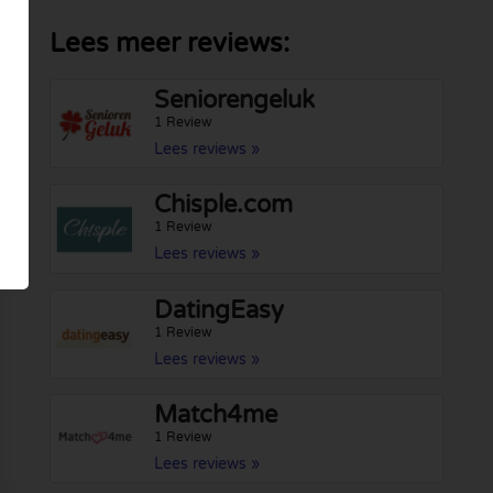
Lees meer reviews:
Seniorengeluk
1 Review
Lees reviews »
Chisple.com
1 Review
Lees reviews »
DatingEasy
1 Review
Lees reviews »
Match4me
1 Review
Lees reviews »