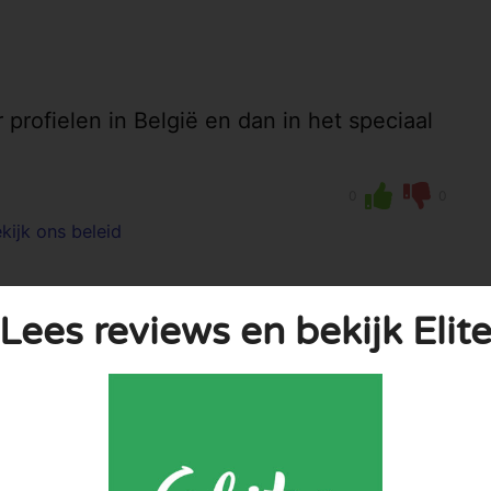
profielen in België en dan in het speciaal
0
0
kijk ons beleid
Lees reviews en bekijk Elit
publiceerd. Vereiste velden zijn gemarkeerd