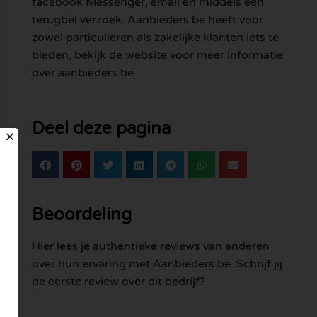
facebook Messenger, email en middels een
terugbel verzoek. Aanbieders.be heeft voor
zowel particulieren als zakelijke klanten iets te
bieden, bekijk de website voor meer informatie
over aanbieders.be.
Deel deze pagina
Beoordeling
Hier lees je authentieke reviews van anderen
over hun ervaring met Aanbieders.be. Schrijf jij
de eerste review over dit bedrijf?