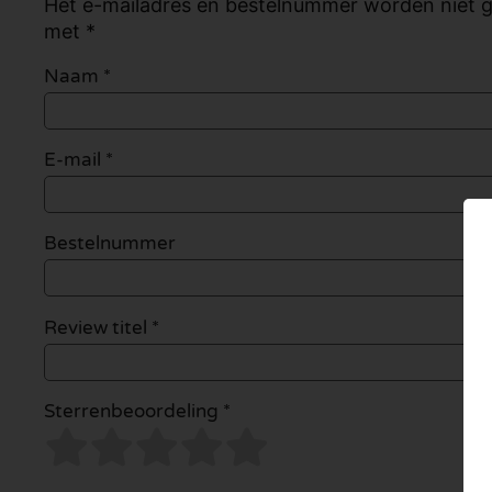
Het e-mailadres en bestelnummer worden niet ge
met *
Naam
*
E-mail
*
Bestelnummer
Review titel *
Sterrenbeoordeling *