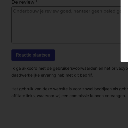
De review *
Ik ga akkoord met de gebruikersvoorwaarden en het privacybel
daadwerkelijke ervaring heb met dit bedrijf.
Het gebruik van deze website is voor zowel bedrijven als geb
affiliate links, waarvoor wij een commissie kunnen ontvangen.