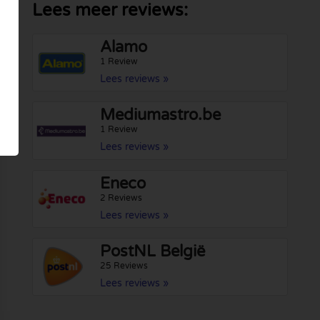
Lees meer reviews:
Alamo
1 Review
Lees reviews »
Mediumastro.be
1 Review
Lees reviews »
Eneco
2 Reviews
Lees reviews »
PostNL België
25 Reviews
Lees reviews »