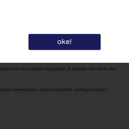
oke!
eid door deze review te plaatsen. Ik verklaar ook dat ik een
ruikers geheel gratis. Daarom bevatten sommige pagina's