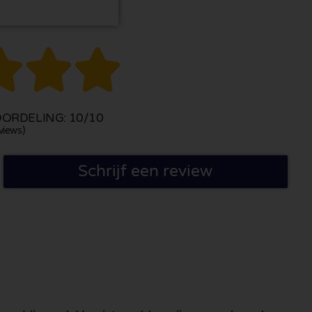



ORDELING: 10/10
views)
Schrijf een review