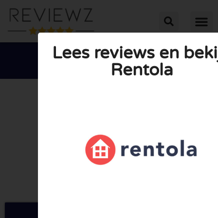
Lees reviews en beki
Rentola





GEMIDDELDE BEOORDELING: 10/10
(0 Reviews)
Ga naar Rentola.be