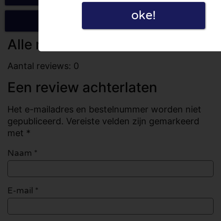
oke!
Schrijf een review
Alle reviews
Aantal reviews: 0
Een review achterlaten
Het e-mailadres en bestelnummer worden niet
gepubliceerd. Vereiste velden zijn gemarkeerd
met *
Naam
*
E-mail
*