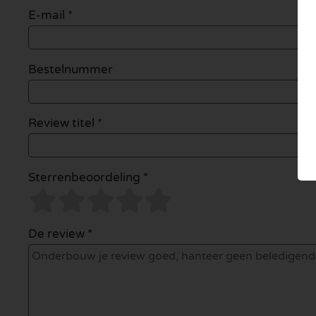
E-mail
*
Bestelnummer
Review titel *
Sterrenbeoordeling *
De review *