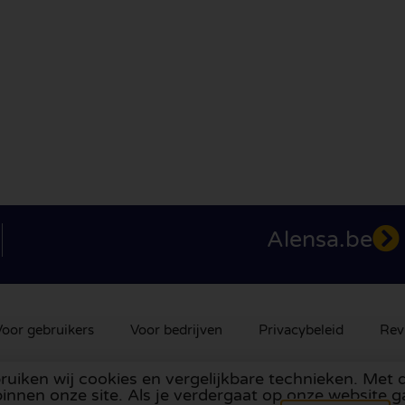
Alensa.be
oor gebruikers
Voor bedrijven
Privacybeleid
Rev
bruiken wij cookies en vergelijkbare technieken. Met 
 Verenigd Koninkrijk
,
Frankrijk
,
Duitsland
,
Spanje
,
Italië
,
Por
innen onze site. Als je verdergaat op onze website g