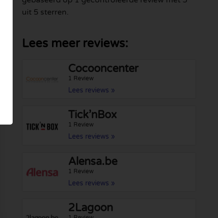
gebaseerd op 1 gecontroleerde review met 5
uit 5 sterren.
Lees meer reviews:
Cocooncenter
1 Review
Lees reviews »
Tick’nBox
1 Review
Lees reviews »
Alensa.be
1 Review
Lees reviews »
2Lagoon
1 Review