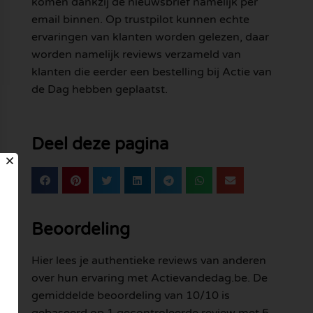
komen dankzij de nieuwsbrief namelijk per
email binnen. Op trustpilot kunnen echte
ervaringen van klanten worden gelezen, daar
worden namelijk reviews verzameld van
klanten die eerder een bestelling bij Actie van
de Dag hebben geplaatst.
Deel deze pagina
Beoordeling
Hier lees je authentieke reviews van anderen
over hun ervaring met Actievandedag.be. De
gemiddelde beoordeling van 10/10 is