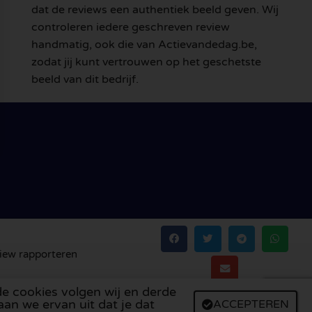
dat de reviews een authentiek beeld geven. Wij
controleren iedere geschreven review
handmatig, ook die van Actievandedag.be,
zodat jij kunt vertrouwen op het geschetste
beeld van dit bedrijf.
iew rapporteren
de cookies volgen wij en derde
tugal
,
Polen
,
Denemarken
,
Finland
en
Zweden
.
aan we ervan uit dat je dat
ACCEPTEREN