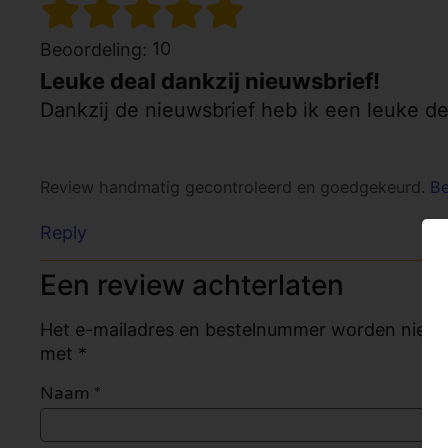
10
Beoordeling:
Leuke deal dankzij nieuwsbrief!
Dankzij de nieuwsbrief heb ik een leuke d
Review handmatig gecontroleerd en goedgekeurd.
Be
Reply
Een review achterlaten
Het e-mailadres en bestelnummer worden niet ge
met *
Naam
*