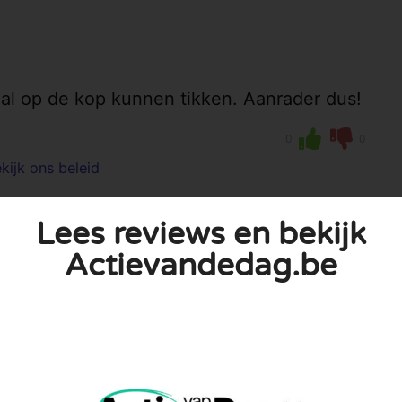
eal op de kop kunnen tikken. Aanrader dus!
0
0
kijk ons beleid
Lees reviews en bekijk
Actievandedag.be
publiceerd. Vereiste velden zijn gemarkeerd