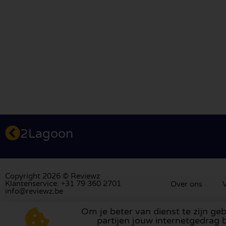
2Lagoon
Copyright 2026 © Reviewz
Klantenservice: +31 79 360 2701
Over ons
V
info@reviewz.be
Om je beter van dienst te zijn ge
Bezoek ons review platform in
Nederland
,
het
partijen jouw internetgedrag b