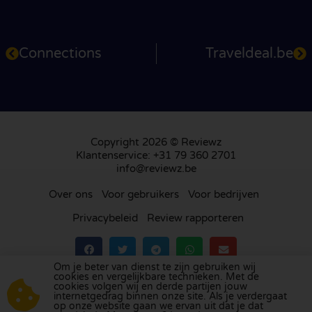
Connections
Traveldeal.be
Copyright 2026 © Reviewz
Klantenservice: +31 79 360 2701
info@reviewz.be
Over ons
Voor gebruikers
Voor bedrijven
Privacybeleid
Review rapporteren
Om je beter van dienst te zijn gebruiken wij
cookies en vergelijkbare technieken. Met de
Bezoek ons review platform in
Nederland
,
het
cookies volgen wij en derde partijen jouw
internetgedrag binnen onze site. Als je verdergaat
Verenigd Koninkrijk
,
Frankrijk
,
Duitsland
,
Spanje
,
op onze website gaan we ervan uit dat je dat