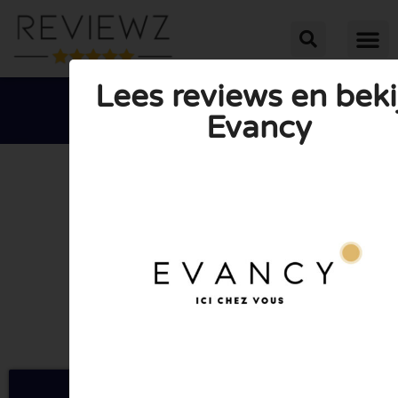
Lees reviews en beki
Evancy





GEMIDDELDE BEOORDELING: 10/10
(0 Reviews)
Ga naar Evancy.be