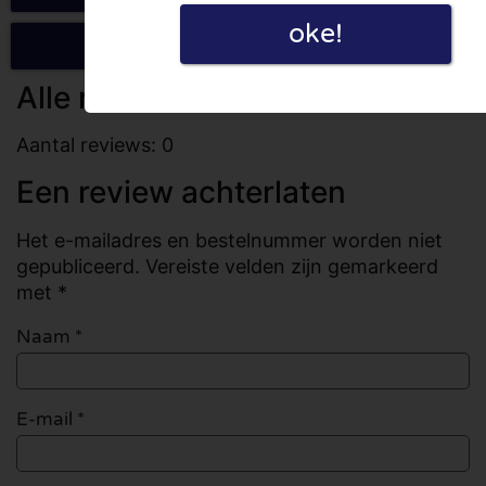
oke!
Schrijf een review
Alle reviews
Aantal reviews: 0
Een review achterlaten
Het e-mailadres en bestelnummer worden niet
gepubliceerd. Vereiste velden zijn gemarkeerd
met *
Naam
*
E-mail
*