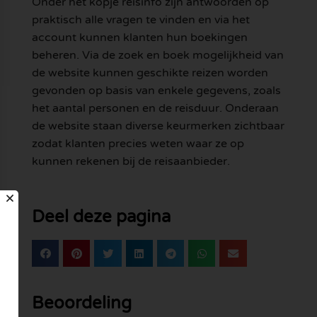
Onder het kopje reisinfo zijn antwoorden op
praktisch alle vragen te vinden en via het
account kunnen klanten hun boekingen
beheren. Via de zoek en boek mogelijkheid van
de website kunnen geschikte reizen worden
gevonden op basis van enkele gegevens, zoals
het aantal personen en de reisduur. Onderaan
de website staan diverse keurmerken zichtbaar
zodat klanten precies weten waar ze op
kunnen rekenen bij de reisaanbieder.
Deel deze pagina
Beoordeling