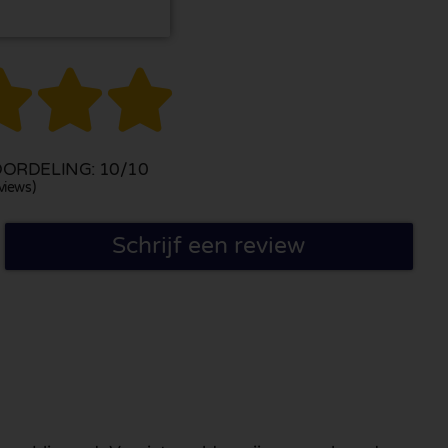



ORDELING: 10/10
views)
Schrijf een review