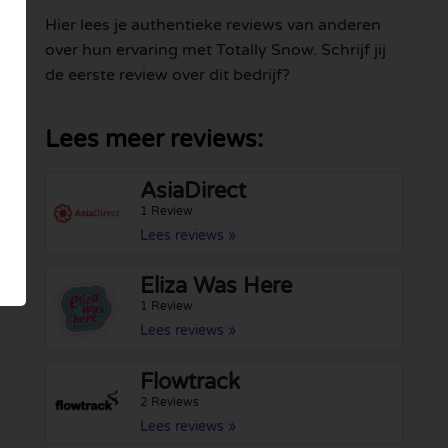
Hier lees je authentieke reviews van anderen
over hun ervaring met Totally Snow. Schrijf jij
de eerste review over dit bedrijf?
Lees meer reviews:
AsiaDirect
1 Review
Lees reviews »
Eliza Was Here
1 Review
Lees reviews »
Flowtrack
2 Reviews
Lees reviews »