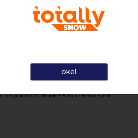
oke!
eid door deze review te plaatsen. Ik verklaar ook dat ik een
ruikers geheel gratis. Daarom bevatten sommige pagina's