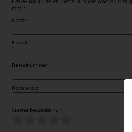
Het e-mailadres en bestelnummer worden niet ge
met *
Naam
*
E-mail
*
Bestelnummer
Review titel *
Sterrenbeoordeling *