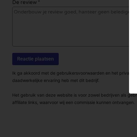
De review *
Ik ga akkoord met de gebruikersvoorwaarden en het privacybel
daadwerkelijke ervaring heb met dit bedrijf.
Het gebruik van deze website is voor zowel bedrijven als geb
affiliate links, waarvoor wij een commissie kunnen ontvangen.