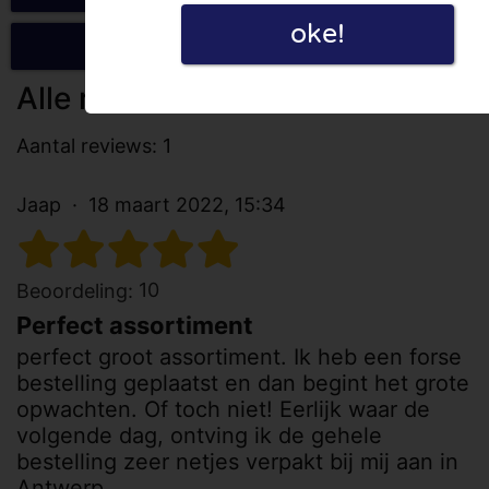
oke!
Schrijf een review
Alle reviews
Aantal reviews: 1
Jaap
18 maart 2022, 15:34
10
Beoordeling:
Perfect assortiment
perfect groot assortiment. Ik heb een forse
bestelling geplaatst en dan begint het grote
opwachten. Of toch niet! Eerlijk waar de
volgende dag, ontving ik de gehele
bestelling zeer netjes verpakt bij mij aan in
Antwerp.