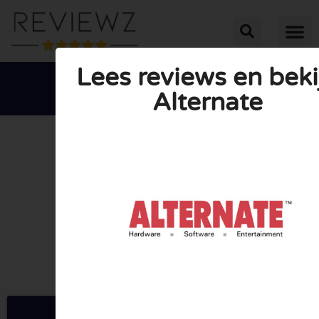
Lees reviews en beki
Alternate





GEMIDDELDE BEOORDELING: 10/10
(1 Review)
Ga naar Alternate.be