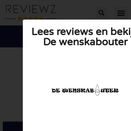
Lees reviews en beki
De wenskabouter





GEMIDDELDE BEOORDELING: 10/10
(1 Review)
Ga naar Dewenskabouter.be