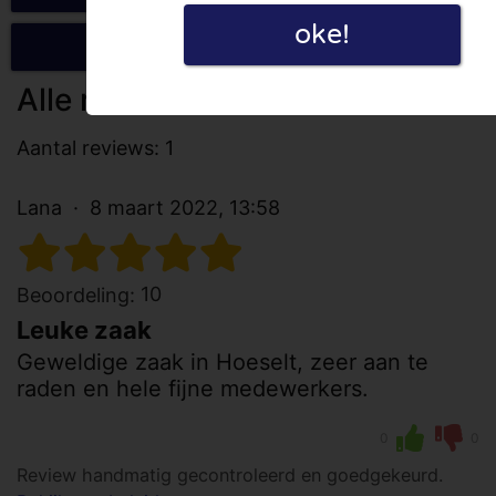
oke!
Schrijf een review
Alle reviews
Aantal reviews: 1
Lana
8 maart 2022, 13:58
10
Beoordeling:
Leuke zaak
Geweldige zaak in Hoeselt, zeer aan te
raden en hele fijne medewerkers.
0
0
Review handmatig gecontroleerd en goedgekeurd.