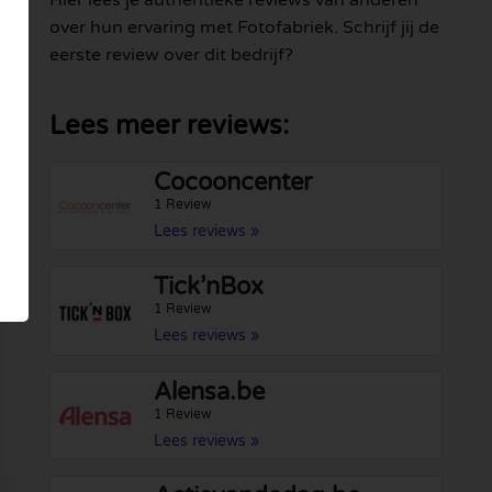
Hier lees je authentieke reviews van anderen
over hun ervaring met Fotofabriek. Schrijf jij de
eerste review over dit bedrijf?
Lees meer reviews:
Cocooncenter
1 Review
Lees reviews »
Tick’nBox
1 Review
Lees reviews »
Alensa.be
1 Review
Lees reviews »