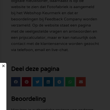
digitale nieuwsbrief, daarnaast is op de
website te zien dat Fotofabriek is aangemeld
bij het Webshop Keurmerk en dat er
beoordelingen bij Feedback Company worden
verzameld. Op de website staat een pagina
met de veelgestelde vragen en antwoorden en
een prijscalculator, maar er kan natuurlijk ook
contact met de klantenservice worden gezocht
via telefoon, email en live-chat.
Deel deze pagina
Beoordeling