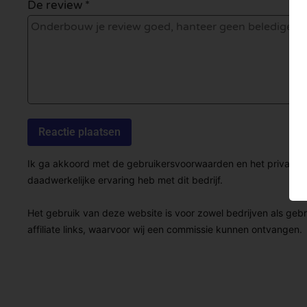
De review *
Ik ga akkoord met de gebruikersvoorwaarden en het privacybel
daadwerkelijke ervaring heb met dit bedrijf.
Het gebruik van deze website is voor zowel bedrijven als geb
affiliate links, waarvoor wij een commissie kunnen ontvangen.