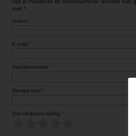
Het e-mailadres en bestelnummer worden niet ge
met *
Naam
*
E-mail
*
Bestelnummer
Review titel *
Sterrenbeoordeling *