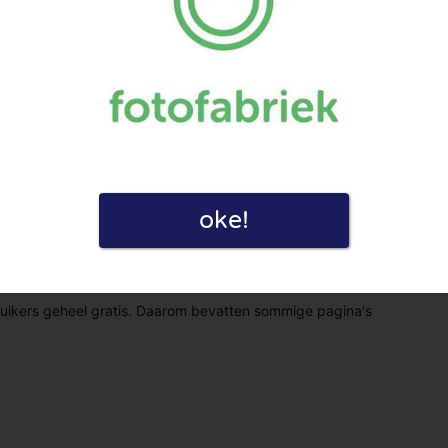
oke!
eid door deze review te plaatsen. Ik verklaar ook dat ik een
ruikers geheel gratis. Daarom bevatten sommige pagina's