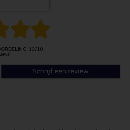



ORDELING: 10/10
views)
Schrijf een review