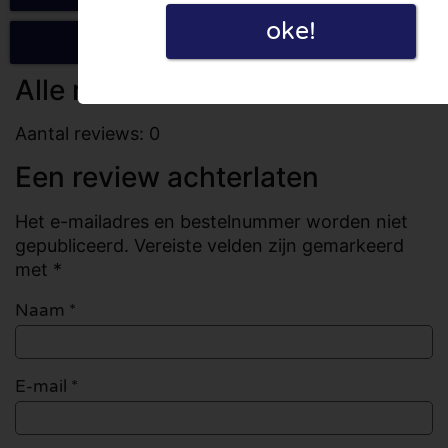
oke!
Schrijf een review
Alle reviews
Aantal reviews: 0
Een review achterlaten
Het e-mailadres en bestelnummer worden niet
gepubliceerd. Vereiste velden zijn gemarkeerd
met *
Naam
*
E-mail
*