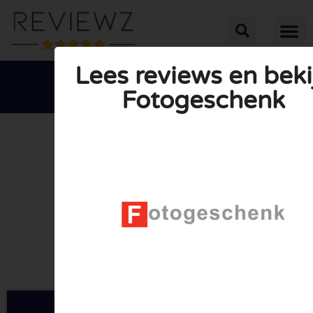
Lees reviews en beki
Fotogeschenk





GEMIDDELDE BEOORDELING: 10/10
(0 Reviews)
Ga naar Fotogeschenk.be