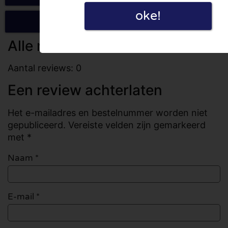
oke!
Schrijf een review
Alle reviews
Aantal reviews: 0
Een review achterlaten
Het e-mailadres en bestelnummer worden niet
gepubliceerd. Vereiste velden zijn gemarkeerd
met *
Naam
*
E-mail
*