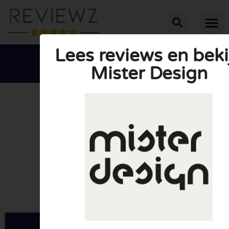
Lees reviews en beki
Mister Design





GEMIDDELDE BEOORDELING: 10/10
(0 Reviews)
Ga naar Misterdesign.be