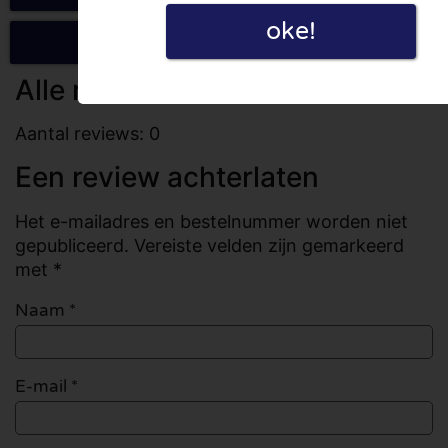
oke!
Schrijf een review
Alle reviews
Aantal reviews: 0
Een review achterlaten
Het e-mailadres en bestelnummer worden niet
gepubliceerd. Vereiste velden zijn gemarkeerd
met *
Naam
*
E-mail
*