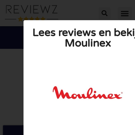
Lees reviews en beki
Moulinex





GEMIDDELDE BEOORDELING: 10/10
(0 Reviews)
Ga naar Moulinex.be