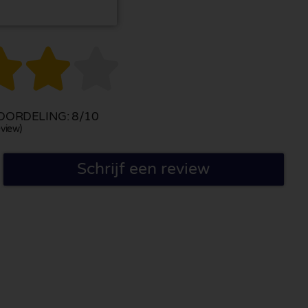



ORDELING: 8/10
view)
Schrijf een review