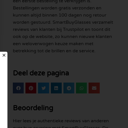
een eerste bestelling te verkrijgen is.
Bestellingen worden gratis verzonden en
kunnen altijd binnen 100 dagen nog retour
worden gestuurd. SmartBuyGlasses verzamelt
reviews van klanten bij Trustpilot en toont dit
ook op de website, zo kunnen nieuwe klanten
een weloverwogen keuze maken met
betrekking tot de brillen en de service.
Deel deze pagina
Beoordeling
Hier lees je authentieke reviews van anderen