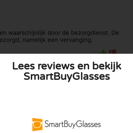
m waarschijnlijk door de bezorgdienst. De
gezorgd, namelijk een vervanging.
0
0
kijk ons beleid
Lees reviews en bekijk
SmartBuyGlasses
publiceerd. Vereiste velden zijn gemarkeerd