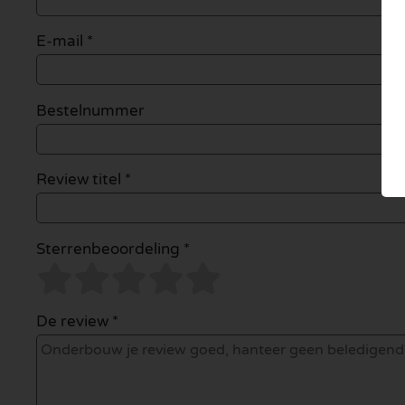
E-mail
*
Bestelnummer
Review titel *
Sterrenbeoordeling *
De review *