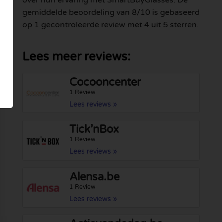
over hun ervaring met SmartBuyGlasses. De
gemiddelde beoordeling van 8/10 is gebaseerd
op 1 gecontroleerde review met 4 uit 5 sterren.
Lees meer reviews:
Cocooncenter
1 Review
Lees reviews »
Tick’nBox
1 Review
Lees reviews »
Alensa.be
1 Review
Lees reviews »