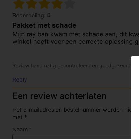
8
Beoordeling:
Pakket met schade
Mijn ray ban kwam met schade aan, dit kwa
winkel heeft voor een correcte oplossing 
Review handmatig gecontroleerd en goedgekeurd.
Be
Reply
Een review achterlaten
Het e-mailadres en bestelnummer worden niet ge
met *
Naam
*