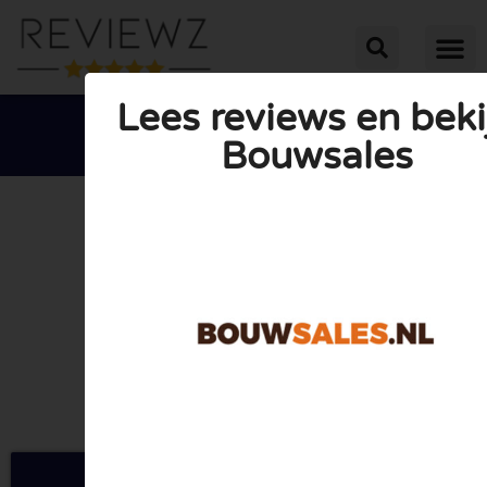
Lees reviews en beki
Bouwsales





GEMIDDELDE BEOORDELING: 10/10
(0 Reviews)
Ga naar Bouwsales.nl