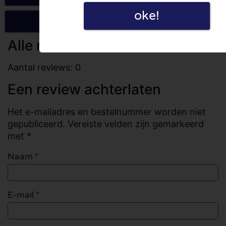
oke!
Schrijf een review
Alle reviews
Aantal reviews: 0
Een review achterlaten
Het e-mailadres en bestelnummer worden niet
gepubliceerd. Vereiste velden zijn gemarkeerd
met *
Naam
*
E-mail
*