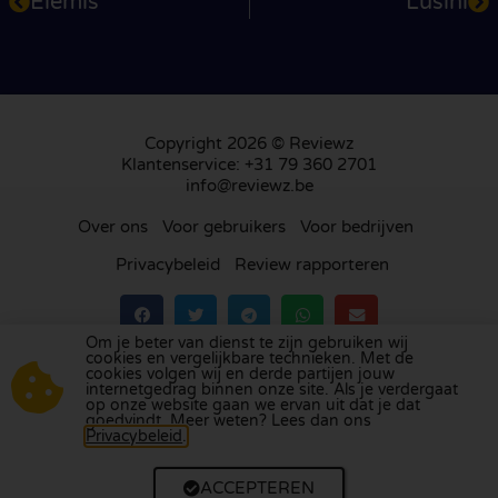
Elemis
Lusini
Copyright 2026 © Reviewz
Klantenservice: +31 79 360 2701
info@reviewz.be
Over ons
Voor gebruikers
Voor bedrijven
Privacybeleid
Review rapporteren
Om je beter van dienst te zijn gebruiken wij
cookies en vergelijkbare technieken. Met de
Bezoek ons review platform in
Nederland
,
het
cookies volgen wij en derde partijen jouw
internetgedrag binnen onze site. Als je verdergaat
Verenigd Koninkrijk
,
Frankrijk
,
Duitsland
,
Spanje
,
op onze website gaan we ervan uit dat je dat
Italië
,
Portugal
,
Polen
,
Denemarken
,
Finland
en
goedvindt. Meer weten? Lees dan ons
Privacybeleid
.
Zweden
.
ACCEPTEREN