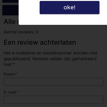
oke!
Schrijf een review
Alle reviews
Aantal reviews: 0
Een review achterlaten
Het e-mailadres en bestelnummer worden niet
gepubliceerd. Vereiste velden zijn gemarkeerd
met *
Naam
*
E-mail
*