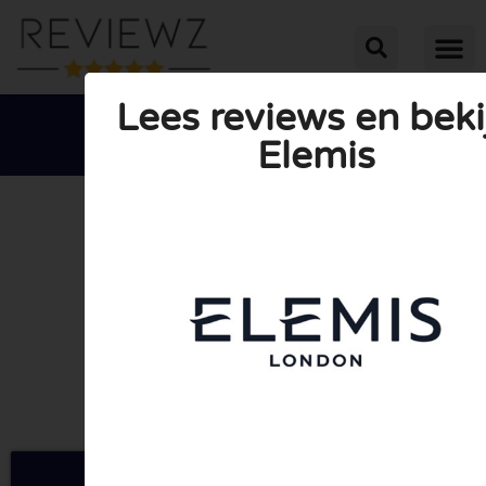
Lees reviews en beki
Elemis





GEMIDDELDE BEOORDELING: 10/10
(0 Reviews)
Ga naar Elemis.com