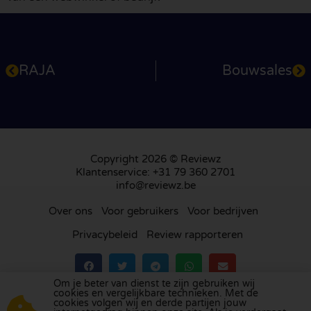
RAJA
Bouwsales
Copyright 2026 © Reviewz
Klantenservice: +31 79 360 2701
info@reviewz.be
Over ons
Voor gebruikers
Voor bedrijven
Privacybeleid
Review rapporteren
Om je beter van dienst te zijn gebruiken wij
cookies en vergelijkbare technieken. Met de
Bezoek ons review platform in
Nederland
,
het
cookies volgen wij en derde partijen jouw